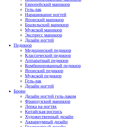
Европейский маникюр
Гель-лак
Наращивание ногтей
Японский маникюр
Бразильский маникюр
Мужской маникюр
Экспресс маникюр
Дизайн ногтей
Педикюр
Медицинский педикюр
Классический педикюр
Аппаратный педикюр
Комбинированный педикюр
Японский педикюр
Мужской педикюр
Гель-лак
Дизайн ногтей
Брови
Дизайн ногтей гель-лаком
Французский маникюр
Лепка на ногтях
Китайская роспись
Художественный дизайн
Аквариумный дизайн
Градиентный дизайн