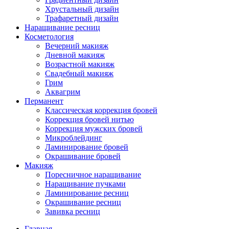
Хрустальный дизайн
Трафаретный дизайн
Наращивание ресниц
Косметология
Вечерний макияж
Дневной макияж
Возрастной макияж
Свадебный макияж
Грим
Аквагрим
Перманент
Классическая коррекция бровей
Коррекция бровей нитью
Коррекция мужских бровей
Микроблейдинг
Ламинирование бровей
Окрашивание бровей
Макияж
Поресничное наращивание
Наращивание пучками
Ламинирование ресниц
Окрашивание ресниц
Завивка ресниц
Главная