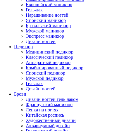
Европейский маникюр
Гель-лак
Наращивание ногтей
Японский маникюр
Бразильский маникюр
Мужской маникюр
Экспресс маникюр
Дизайн ногтей
Педикюр
Медицинский педикюр
Классический педикюр
Аппаратный педикюр
Комбинированный педикюр
Японский педикюр
Мужской педикюр
Гель-лак
Дизайн ногтей
Брови
Дизайн ногтей гель-лаком
Французский маникюр
Лепка на ногтях
Китайская роспись
Художественный дизайн
Аквариумный дизайн
Градиентный дизайн