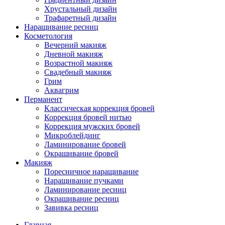
Хрустальный дизайн
Трафаретный дизайн
Наращивание ресниц
Косметология
Вечерний макияж
Дневной макияж
Возрастной макияж
Свадебный макияж
Грим
Аквагрим
Перманент
Классическая коррекция бровей
Коррекция бровей нитью
Коррекция мужских бровей
Микроблейдинг
Ламинирование бровей
Окрашивание бровей
Макияж
Поресничное наращивание
Наращивание пучками
Ламинирование ресниц
Окрашивание ресниц
Завивка ресниц
Главная