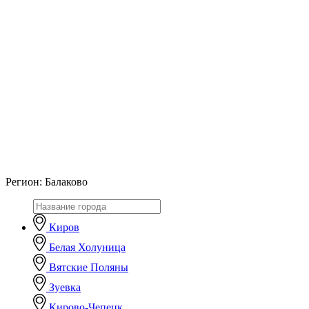
Регион:
Балаково
Киров
Белая Холуница
Вятские Поляны
Зуевка
Кирово-Чепецк